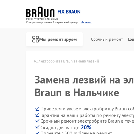
FIX-BRAUN
Ремонт устройств Braun
Специализированный cервисный центр г.
Нальчик
Мы ремонтируем
Срочный ремонт
Це
тв Braun в Нальчике
Электробритва Braun замена лезвий
Замена лезвий на э
Braun в Нальчике
Привезем и увезем электробритву Braun с
Гарантия на наши работы по ремонту элек
Ремонт водонагревателей Braun
Ремонт парогенераторов Braun
Ремонт соковыжималок Braun
Срочный ремонт электробритв Braun в теч
20%
Скидка для вас до
Получите 1500 рублей на ремонт