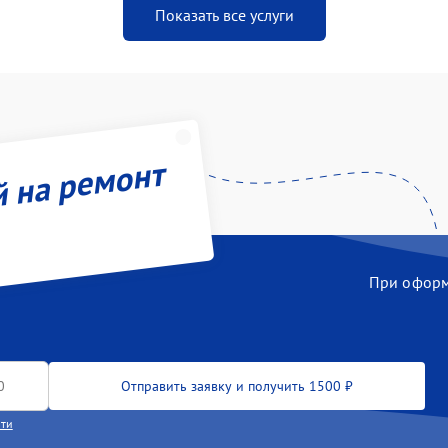
Показать все услуги
й на ремонт
При оформл
Отправить заявку и получить 1500 ₽
сти